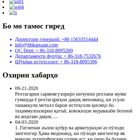
Бо мо тамос гиред
Директори генералӣ: +86 15633514444
info@hbkaixuan.com
QC Dept: + 86-318-8095269
Департаменти фурӯш: + 86-318-7532676
Шӯъбаи истеҳсолот: + 86-318-8095396
Охирин хабарҳо
09-21-2020
Рехтагарии сармоягузориро инчунин рехтани муми
гумшуда ё рехтагариҳои дақиқ меноманд, ки усули
ташаккули металл барои истеҳсоли қисмҳо бо
таҳаммулпазирии қатъӣ, ковокиҳои мураккаби ботинӣ
ва андозаи дақиқ ....
04-03-2020
1. Гигиенаи аълои қубур ва арматураҳои аз пӯлоди
зангногир Ҳама медонанд, ки пӯлоди зангногир як
маводи эътирофшудаи солим аст, ки онро ба бадани