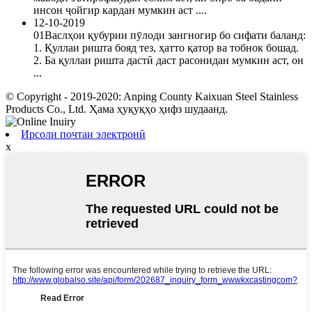
инсон ҷойгир кардан мумкин аст ....
12-10-2019
01Васлҳои қубурии пӯлоди зангногир бо сифати баланд:
1. Қуллаи ришта бояд тез, ҳатто қатор ва тобнок бошад.
2. Ба қуллаи ришта дастӣ даст расонидан мумкин аст, он
...
© Copyright - 2019-2020: Anping County Kaixuan Steel Stainless
Products Co., Ltd. Ҳама ҳуқуқҳо ҳифз шудаанд.
Ирсоли почтаи электронӣ
x