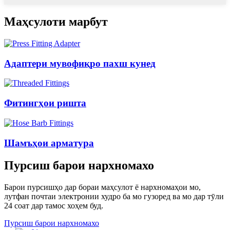
Маҳсулоти марбут
Адаптери мувофиқро пахш кунед
Фитингҳои ришта
Шамъҳои арматура
Пурсиш барои нархномахо
Барои пурсишҳо дар бораи маҳсулот ё нархномаҳои мо,
лутфан почтаи электронии худро ба мо гузоред ва мо дар тӯли
24 соат дар тамос хоҳем буд.
Пурсиш барои нархномахо