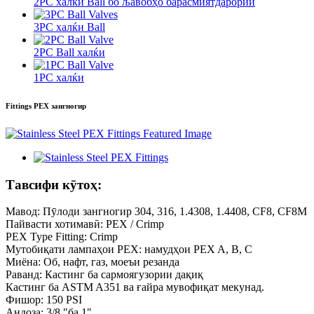
2PC халќи Ball бо љавобҳо барасмиятдарории
3PC халќи Ball
2PC Ball халќи
1PC халќи
Fittings PEX зангногир
Тавсифи кӯтоҳ:
Мавод: Пӯлоди зангногир 304, 316, 1.4308, 1.4408, CF8, CF8M
Пайвасти хотимавӣ: PEX / Crimp
PEX Type Fitting: Crimp
Мутобиқати лампаҳои PEX: намудҳои PEX A, B, C
Миёна: Об, нафт, газ, моеъи резанда
Раванд: Кастинг ба сармоягузории дақиқ
Кастинг ба ASTM A351 ва ғайра мувофиқат мекунад.
Фишор: 150 PSI
Андоза: 3/8 "ба 1"