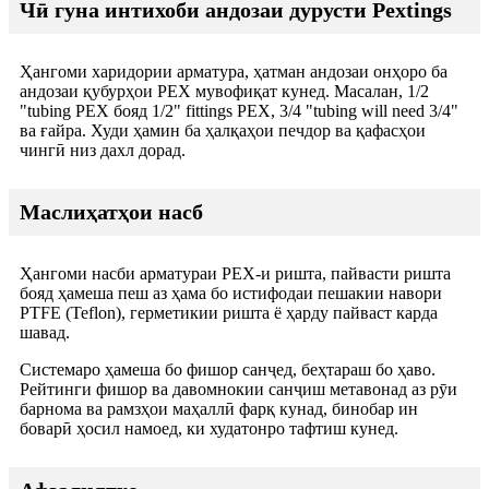
Чӣ гуна интихоби андозаи дурусти Pextings
Ҳангоми харидории арматура, ҳатман андозаи онҳоро ба
андозаи қубурҳои PEX мувофиқат кунед. Масалан, 1/2
"tubing PEX бояд 1/2" fittings PEX, 3/4 "tubing will need 3/4"
ва ғайра. Худи ҳамин ба ҳалқаҳои печдор ва қафасҳои
чингӣ низ дахл дорад.
Маслиҳатҳои насб
Ҳангоми насби арматураи PEX-и ришта, пайвасти ришта
бояд ҳамеша пеш аз ҳама бо истифодаи пешакии навори
PTFE (Teflon), герметикии ришта ё ҳарду пайваст карда
шавад.
Системаро ҳамеша бо фишор санҷед, беҳтараш бо ҳаво.
Рейтинги фишор ва давомнокии санҷиш метавонад аз рӯи
барнома ва рамзҳои маҳаллӣ фарқ кунад, бинобар ин
боварӣ ҳосил намоед, ки худатонро тафтиш кунед.