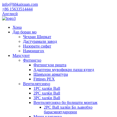
info@hbkaixuan.com
+86 15633514444
Англисӣ
Хона
Дар бораи мо
Чеҳраи Ширкат
Дастурамали завод
Назорати сифат
Намоишгоҳ
Маҳсулот
Фитингҳо
Фитингҳои ришта
Адаптери мувофиқро пахш кунед
Шамъҳои арматура
Fittings PEX
Вентилятсияҳо
1PC халќи Ball
2PC халќи Ball
3PC халќи Ball
Вентилятсияҳо бо болишти монтаж
2PC Ball халќи Бо љавобҳо
барасмиятдарории
Мини клапанҳо