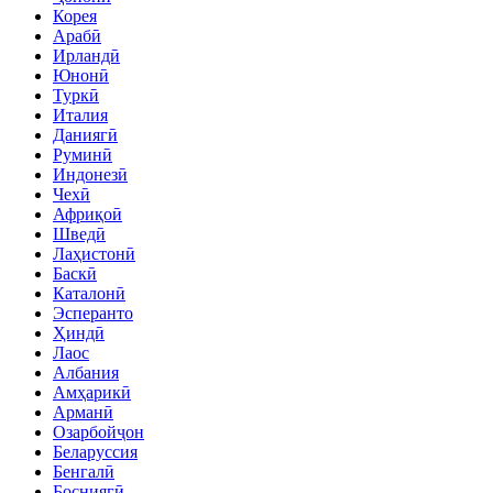
Корея
Арабӣ
Ирландӣ
Юнонӣ
Туркӣ
Италия
Даниягӣ
Руминӣ
Индонезӣ
Чехӣ
Африқоӣ
Шведӣ
Лаҳистонӣ
Баскӣ
Каталонӣ
Эсперанто
Ҳиндӣ
Лаос
Албания
Амҳарикӣ
Арманӣ
Озарбойҷон
Беларуссия
Бенгалӣ
Босниягӣ