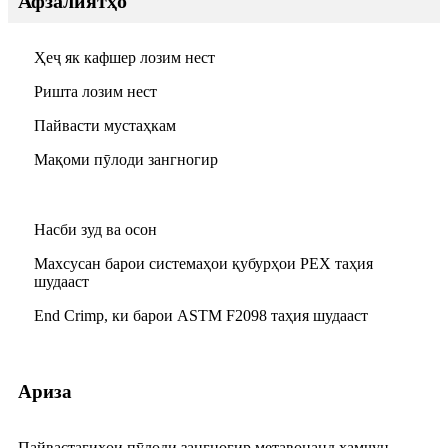
Афзалиятҳо
Ҳеҷ як кафшер лозим нест
Ришта лозим нест
Пайвасти мустаҳкам
Мақоми пӯлоди зангногир
Насби зуд ва осон
Махсусан барои системаҳои қубурҳои PEX таҳия
шудааст
End Crimp, ки барои ASTM F2098 таҳия шудааст
Ариза
Пайвастагиҳои пӯлоди зангногир метавонанд ҳамчун