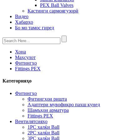
PEX Ball Valves
Кастинги сармоягузорӣ
Видео
Хабарҳо
Бо мо тамос гиред
Хона
Маҳсулот
Фитингҳо
Fittings PEX
Категорияҳо
Фитингҳо
Фитингҳои ришта
Адаптери мувофиқро пахш кунед
Шамъҳои арматура
Fittings PEX
Вентилятсияҳо
1PC халќи Ball
2PC халќи Ball
3PC халќи Ball