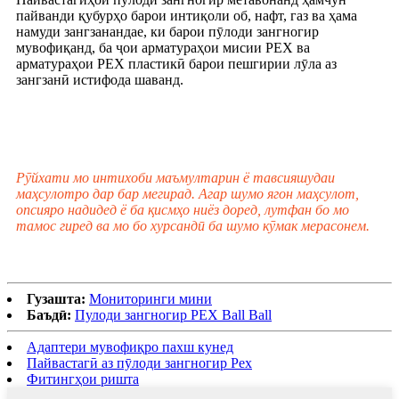
пайванди қубурҳо барои интиқоли об, нафт, газ ва ҳама
намуди зангзанандае, ки барои пӯлоди зангногир
мувофиқанд, ба ҷои арматураҳои мисии PEX ва
арматураҳои PEX пластикӣ барои пешгирии лӯла аз
зангзанӣ истифода шаванд.
Рӯйхати мо интихоби маъмултарин ё тавсияшудаи
маҳсулотро дар бар мегирад. Агар шумо ягон маҳсулот,
опсияро надидед ё ба қисмҳо ниёз доред, лутфан бо мо
тамос гиред ва мо бо хурсандӣ ба шумо кӯмак мерасонем.
Гузашта:
Мониторинги мини
Баъдӣ:
Пулоди зангногир PEX Ball Ball
Адаптери мувофиқро пахш кунед
Пайвастагӣ аз пӯлоди зангногир Pex
Фитингҳои ришта