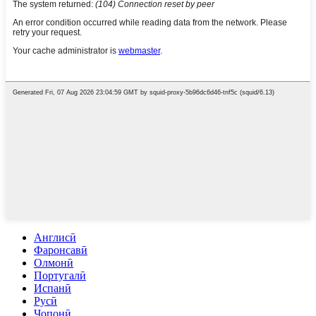
Англисӣ
Фаронсавӣ
Олмонӣ
Португалӣ
Испанӣ
Русӣ
Ҷопонӣ