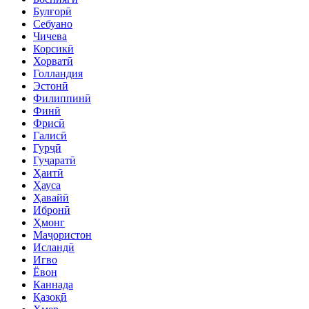
Булғорӣ
Себуано
Чичева
Корсикӣ
Хорватӣ
Голландия
Эстонӣ
Филиппинӣ
Финӣ
Фрисӣ
Галисӣ
Гурҷӣ
Гуҷаратӣ
Ҳаитӣ
Ҳауса
Ҳавайӣ
Ибронӣ
Ҳмонг
Маҷористон
Исландӣ
Игво
Ёвон
Каннада
Қазоқӣ