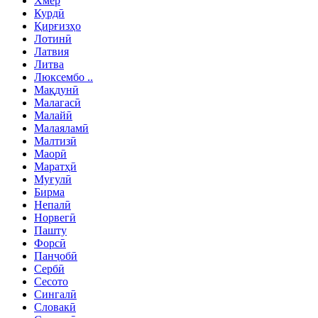
Хмер
Курдӣ
Қирғизҳо
Лотинӣ
Латвия
Литва
Люксембо ..
Мақдунӣ
Малагасӣ
Малайӣ
Малаяламӣ
Малтизӣ
Маорӣ
Маратҳӣ
Муғулӣ
Бирма
Непалӣ
Норвегӣ
Пашту
Форсӣ
Панҷобӣ
Сербӣ
Сесото
Сингалӣ
Словакӣ