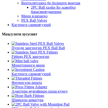
Вентилятсияҳо бо болишти монтаж
2PC Ball халќи Бо љавобҳо
барасмиятдарории
Мини клапанҳо
PEX Ball Valves
Кастинги сармоягузорӣ
Маҳсулоти хусусият
Пулоди зангногир PEX Ball Ball
Fittings PEX зангногир
Мониторинги мини
Кастинги сармоягузорӣ
Фитингҳои ришта
Адаптери мувофиқро пахш кунед
Шамъҳои арматура