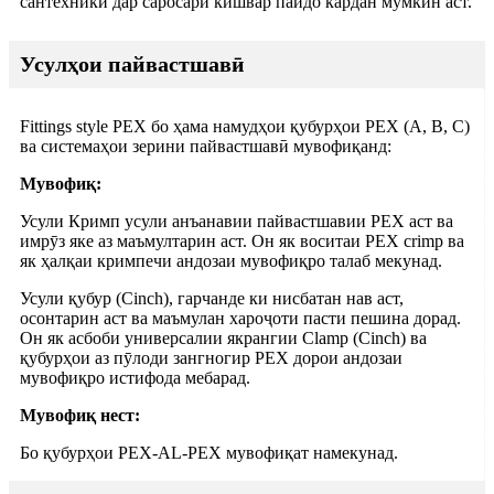
сантехникӣ дар саросари кишвар пайдо кардан мумкин аст.
Усулҳои пайвастшавӣ
Fittings style PEX бо ҳама намудҳои қубурҳои PEX (A, B, C)
ва системаҳои зерини пайвастшавӣ мувофиқанд:
Мувофиқ:
Усули Кримп усули анъанавии пайвастшавии PEX аст ва
имрӯз яке аз маъмултарин аст. Он як воситаи PEX crimp ва
як ҳалқаи кримпечи андозаи мувофиқро талаб мекунад.
Усули қубур (Cinch), гарчанде ки нисбатан нав аст,
осонтарин аст ва маъмулан хароҷоти пасти пешина дорад.
Он як асбоби универсалии якрангии Clamp (Cinch) ва
қубурҳои аз пӯлоди зангногир PEX дорои андозаи
мувофиқро истифода мебарад.
Мувофиқ нест:
Бо қубурҳои PEX-AL-PEX мувофиқат намекунад.