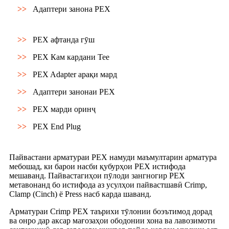
>>
Адаптери занона PEX
>>
PEX афтанда гӯш
>>
PEX Кам кардани Tee
>>
PEX Adapter арақи мард
>>
Адаптери занонаи PEX
>>
PEX марди оринҷ
>>
PEX End Plug
Пайвастани арматураи PEX намуди маъмултарин арматура
мебошад, ки барои насби қубурҳои PEX истифода
мешаванд. Пайвастагиҳои пӯлоди зангногир PEX
метавонанд бо истифода аз усулҳои пайвастшавӣ Crimp,
Clamp (Cinch) ё Press насб карда шаванд.
Арматураи Crimp PEX таърихи тӯлонии боэътимод дорад
ва онро дар аксар мағозаҳои ободонии хона ва лавозимоти