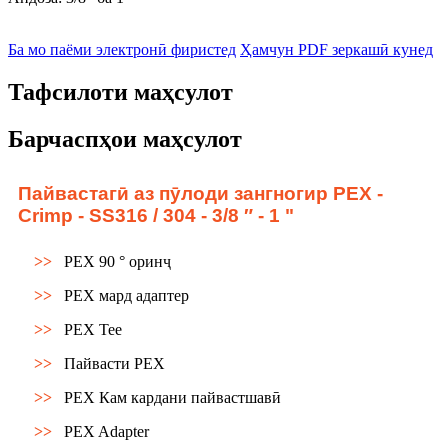
Ба мо паёми электронӣ фиристед
Ҳамчун PDF зеркашӣ кунед
Тафсилоти маҳсулот
Барчаспҳои маҳсулот
Пайвастагӣ аз пӯлоди зангногир PEX -
Crimp - SS316 / 304 - 3/8 ″ - 1 "
>>
PEX 90 ° оринҷ
>>
PEX мард адаптер
>>
PEX Tee
>>
Пайвасти PEX
>>
PEX Кам кардани пайвастшавӣ
>>
PEX Adapter