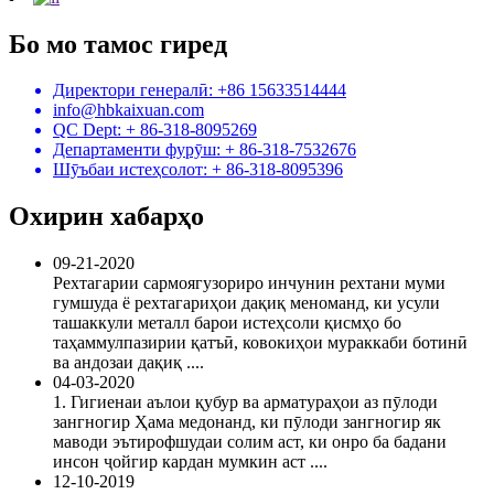
Бо мо тамос гиред
Директори генералӣ: +86 15633514444
info@hbkaixuan.com
QC Dept: + 86-318-8095269
Департаменти фурӯш: + 86-318-7532676
Шӯъбаи истеҳсолот: + 86-318-8095396
Охирин хабарҳо
09-21-2020
Рехтагарии сармоягузориро инчунин рехтани муми
гумшуда ё рехтагариҳои дақиқ меноманд, ки усули
ташаккули металл барои истеҳсоли қисмҳо бо
таҳаммулпазирии қатъӣ, ковокиҳои мураккаби ботинӣ
ва андозаи дақиқ ....
04-03-2020
1. Гигиенаи аълои қубур ва арматураҳои аз пӯлоди
зангногир Ҳама медонанд, ки пӯлоди зангногир як
маводи эътирофшудаи солим аст, ки онро ба бадани
инсон ҷойгир кардан мумкин аст ....
12-10-2019