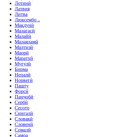
Лотинӣ
Латвия
Литва
Люксембо ..
Мақдунӣ
Малагасӣ
Малайӣ
Малаяламӣ
Малтизӣ
Маорӣ
Маратҳӣ
Муғулӣ
Бирма
Непалӣ
Норвегӣ
Пашту
Форсӣ
Панҷобӣ
Сербӣ
Сесото
Сингалӣ
Словакӣ
Словенӣ
Сомалӣ
Самоа