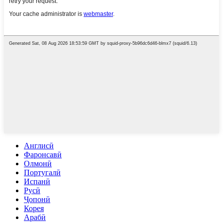
Англисӣ
Фаронсавӣ
Олмонӣ
Португалӣ
Испанӣ
Русӣ
Ҷопонӣ
Корея
Арабӣ