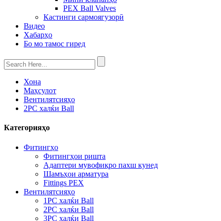
PEX Ball Valves
Кастинги сармоягузорӣ
Видео
Хабарҳо
Бо мо тамос гиред
Хона
Маҳсулот
Вентилятсияҳо
2PC халќи Ball
Категорияҳо
Фитингҳо
Фитингҳои ришта
Адаптери мувофиқро пахш кунед
Шамъҳои арматура
Fittings PEX
Вентилятсияҳо
1PC халќи Ball
2PC халќи Ball
3PC халќи Ball