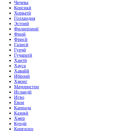
Чичева
Корсикӣ
Хорватӣ
Голландия
Эстонӣ
Филиппинӣ
Финӣ
Фрисӣ
Галисӣ
Гурҷӣ
Гуҷаратӣ
Ҳаитӣ
Ҳауса
Ҳавайӣ
Ибронӣ
Ҳмонг
Маҷористон
Исландӣ
Игво
Ёвон
Каннада
Қазоқӣ
Хмер
Курдӣ
Қирғизҳо