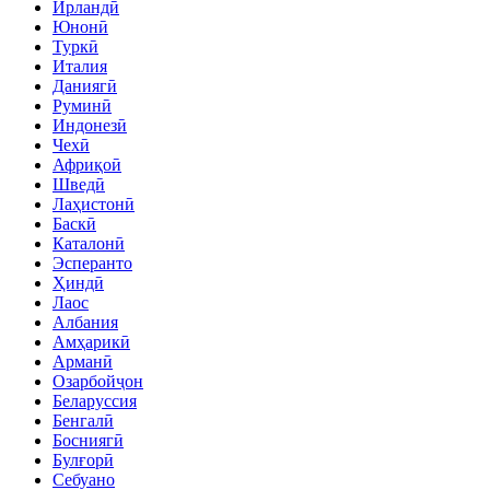
Ирландӣ
Юнонӣ
Туркӣ
Италия
Даниягӣ
Руминӣ
Индонезӣ
Чехӣ
Африқоӣ
Шведӣ
Лаҳистонӣ
Баскӣ
Каталонӣ
Эсперанто
Ҳиндӣ
Лаос
Албания
Амҳарикӣ
Арманӣ
Озарбойҷон
Беларуссия
Бенгалӣ
Босниягӣ
Булғорӣ
Себуано