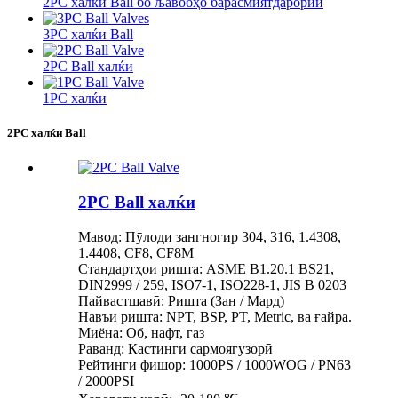
2PC халќи Ball бо љавобҳо барасмиятдарории
3PC халќи Ball
2PC Ball халќи
1PC халќи
2PC халќи Ball
2PC Ball халќи
Мавод: Пӯлоди зангногир 304, 316, 1.4308,
1.4408, CF8, CF8M
Стандартҳои ришта: ASME B1.20.1 BS21,
DIN2999 / 259, ISO7-1, ISO228-1, JIS B 0203
Пайвастшавӣ: Ришта (Зан / Мард)
Навъи ришта: NPT, BSP, PT, Metric, ва ғайра.
Миёна: Об, нафт, газ
Раванд: Кастинги сармоягузорӣ
Рейтинги фишор: 1000PS / 1000WOG / PN63
/ 2000PSI