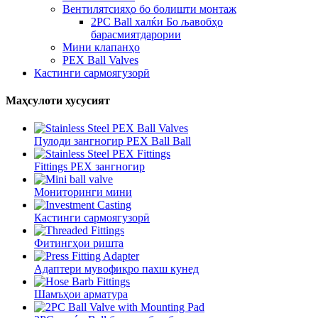
Вентилятсияҳо бо болишти монтаж
2PC Ball халќи Бо љавобҳо
барасмиятдарории
Мини клапанҳо
PEX Ball Valves
Кастинги сармоягузорӣ
Маҳсулоти хусусият
Пулоди зангногир PEX Ball Ball
Fittings PEX зангногир
Мониторинги мини
Кастинги сармоягузорӣ
Фитингҳои ришта
Адаптери мувофиқро пахш кунед
Шамъҳои арматура