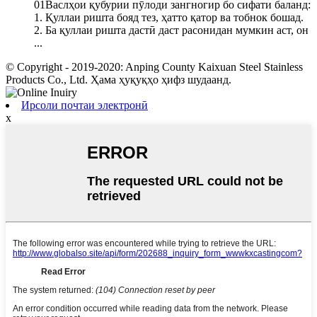
01Васлҳои қубурии пӯлоди зангногир бо сифати баланд:
1. Қуллаи ришта бояд тез, ҳатто қатор ва тобнок бошад.
2. Ба қуллаи ришта дастӣ даст расонидан мумкин аст, он
...
© Copyright - 2019-2020: Anping County Kaixuan Steel Stainless
Products Co., Ltd. Ҳама ҳуқуқҳо ҳифз шудаанд.
Ирсоли почтаи электронӣ
x