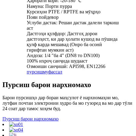
Ҳарорати корӣ: -20-180 ℃
Намуна: Порти пурра
Курсиҳои PTFE / RPTFE ва мӯҳрҳо
Пояи пойдевор
Услуби дастак: Решаи дастак далели таркиш
аст
Дастгоҳи қулфдор: Дастгоҳ дорои
дастгоҳест, ки дар ҳолати кушод ва пӯшида
қулф карда мешавад (Онро ба осонӣ
гирифтан мумкин аст)
Андоза: 1/4 "ба 4" (DN8 то DN100)
100% ихроҷ санҷида шудааст
Озмоиши санҷишӣ: API598, EN12266
пурсиш
муфассал
Пурсиш барои нархномахо
Барои пурсишҳо дар бораи маҳсулот ё нархномаҳои мо,
лутфан почтаи электронии худро ба мо гузоред ва мо дар тӯли
24 соат дар тамос хоҳем буд.
Пурсиш барои нархномахо